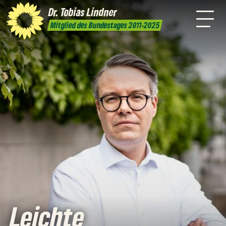
Amt
mich
Dr. Tobias
Lindner
Leichte
Presse
Kontakt
Mitglied des Bundestages 2011-2025
Sprache
Leichte