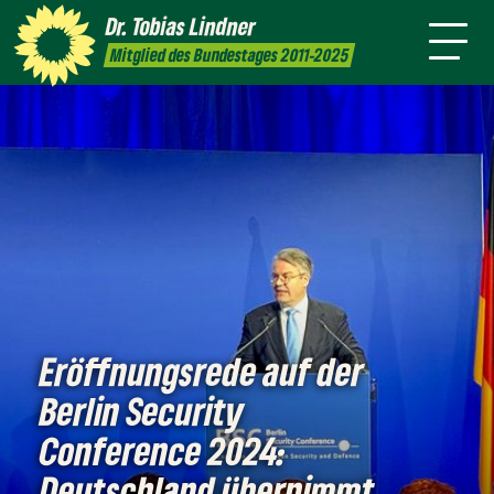
Amt
mich
Dr. Tobias
Lindner
Leichte
Presse
Kontakt
Mitglied des Bundestages 2011-2025
Sprache
Eröffnungsrede auf der
Berlin Security
Conference 2024:
Deutschland übernimmt