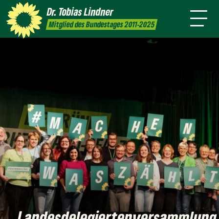
Amt
mich
Dr. Tobias
Lindner
Leichte
Presse
Kontakt
Mitglied des Bundestages 2011-2025
Sprache
Landesdelegiertenversammlung