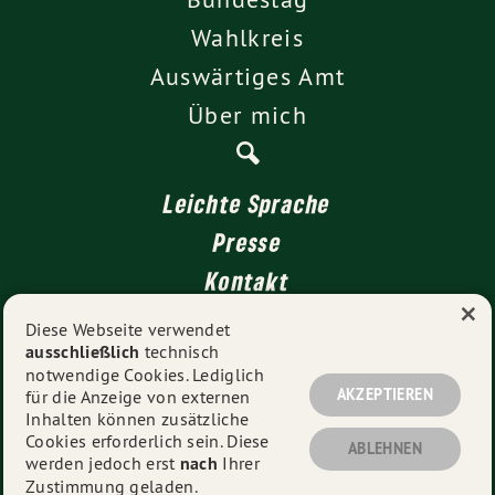
Wahlkreis
Auswärtiges Amt
Über mich
Leichte Sprache
Presse
Kontakt
×
Impressum
Diese Webseite verwendet
ausschließlich
technisch
Datenschutz
notwendige Cookies. Lediglich
AKZEPTIEREN
für die Anzeige von externen
Inhalten können zusätzliche
Cookies erforderlich sein. Diese
© 2026
Dr. Tobias Lindner MdB 2011-2025
- Alle Rechte
ABLEHNEN
werden jedoch erst
nach
Ihrer
vorbehalten.
Zustimmung geladen.