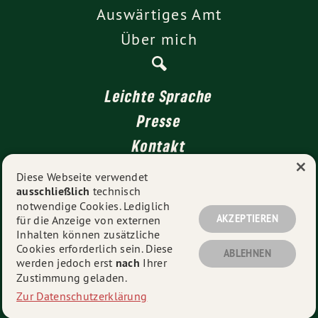
Auswärtiges Amt
Über mich
Leichte Sprache
Presse
Kontakt
×
Impressum
Diese Webseite verwendet
ausschließlich
technisch
Datenschutz
notwendige Cookies. Lediglich
AKZEPTIEREN
für die Anzeige von externen
Inhalten können zusätzliche
Cookies erforderlich sein. Diese
© 2026
Dr. Tobias Lindner MdB 2011-2025
- Alle Rechte
ABLEHNEN
werden jedoch erst
nach
Ihrer
vorbehalten.
Zustimmung geladen.
Zur Datenschutzerklärung