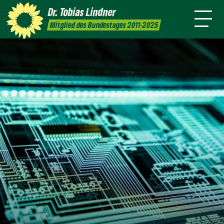
Amt
mich
Dr. Tobias
Lindner
Leichte
Presse
Kontakt
Mitglied des Bundestages 2011-2025
Sprache