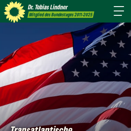
Amt
mich
Dr. Tobias
Lindner
Leichte
Presse
Kontakt
Mitglied des Bundestages 2011-2025
Sprache
Transatlantische