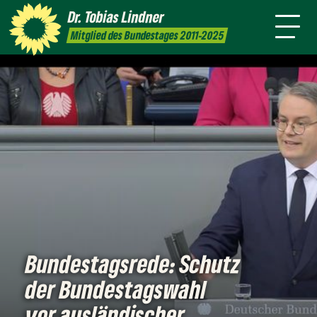
Amt
mich
Dr. Tobias
Lindner
Leichte
Presse
Kontakt
Mitglied des Bundestages 2011-2025
Sprache
Bundestagsrede: Schutz
der Bundestagswahl
vor ausländischer