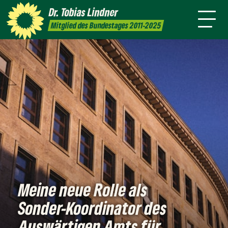
Amt
mich
Dr. Tobias
Lindner
Leichte
Presse
Kontakt
Mitglied des Bundestages 2011-2025
Sprache
Meine neue Rolle als
Sonder-Koordinator des
Auswärtigen Amts für