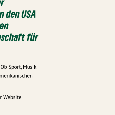
hr
in den USA
nen
schaft für
 Ob Sport, Musik
 amerikanischen
er Website