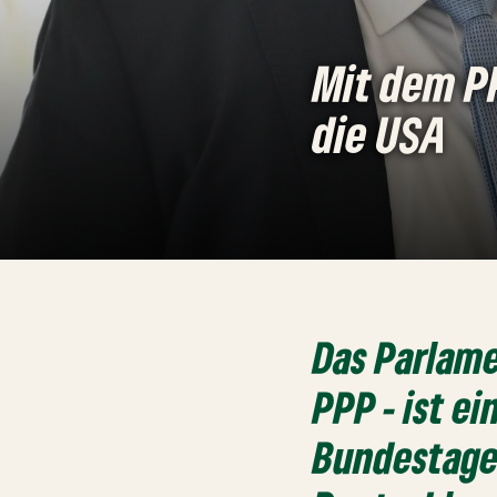
Mit dem PP
die USA
Das Parlam
PPP - ist e
Bundestages