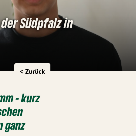
der Südpfalz in
< Zurück
mm - kurz
tschen
n ganz