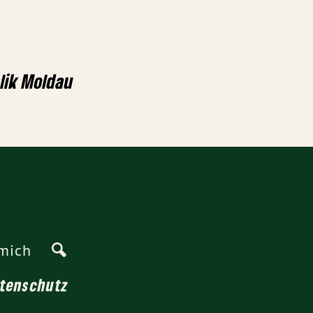
lik Moldau
mich
tenschutz