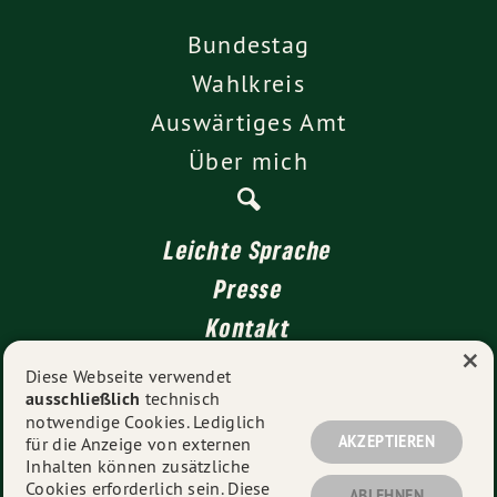
Bundestag
Wahlkreis
Auswärtiges Amt
Über mich
Leichte Sprache
Presse
Kontakt
×
Impressum
Diese Webseite verwendet
ausschließlich
technisch
Datenschutz
notwendige Cookies. Lediglich
AKZEPTIEREN
für die Anzeige von externen
Inhalten können zusätzliche
Cookies erforderlich sein. Diese
© 2026
- Alle Rechte
ABLEHNEN