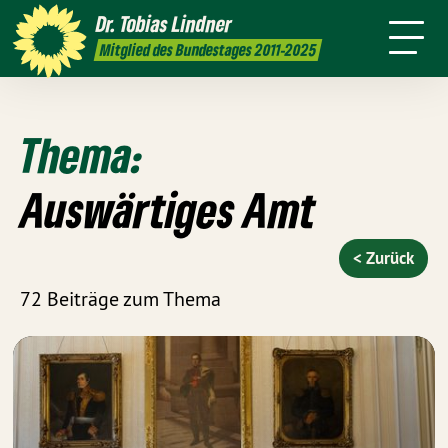
Amt
mich
Dr. Tobias
Lindner
Leichte
Presse
Kontakt
Mitglied des Bundestages 2011-2025
Sprache
Thema:
Auswärtiges Amt
< Zurück
72 Beiträge zum Thema